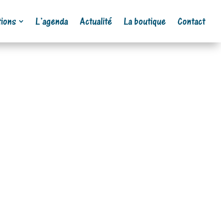
ions
L’agenda
Actualité
La boutique
Contact
ebroc à Venosc…