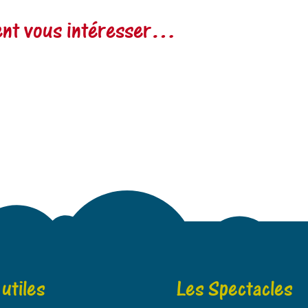
vent vous intéresser…
 utiles
Les Spectacles