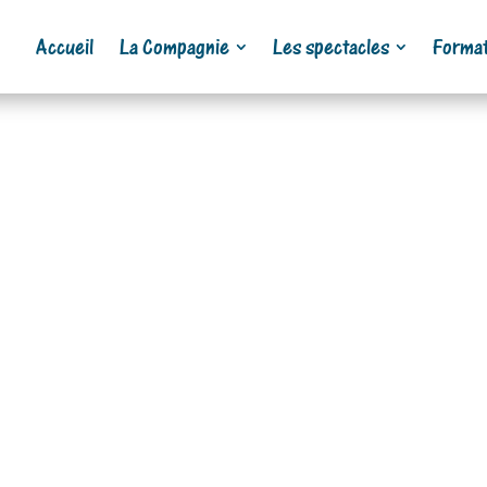
Accueil
La Compagnie
Les spectacles
Format
llation du manège de Tourn