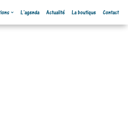
ions
L’agenda
Actualité
La boutique
Contact
 que !!! 4ème…