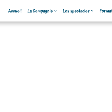
Accueil
La Compagnie
Les spectacles
Format
 les enfants …. mais pas