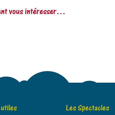
vent vous intéresser…
 utiles
Les Spectacles